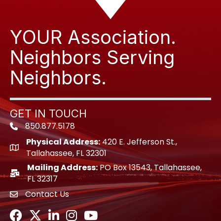
YOUR Association.
Neighbors Serving
Neighbors.
GET IN TOUCH
850.877.5178
Phone icon
Physical Address:
420 E. Jefferson St.,
location icon
Tallahassee, FL 32301
Mailing Address:
PO Box 13543, Tallahassee,
location icon
FL 32317
Contact Us
envelope icon
Facebook
Twitter
LinkedIn
Instagram
Youtube icon